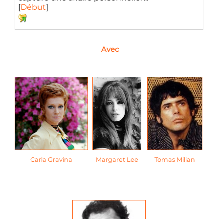
[
Début
]
Avec
Carla Gravina
Margaret Lee
Tomas Milian