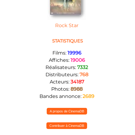
Rock Star
STATISTIQUES
Films:
19996
Affiches:
19006
Réalisateurs:
7332
Distributeurs:
768
Acteurs:
34187
Photos:
8988
Bandes annonce:
2689
A propos de CinemaDB
Contribuer à CinemaDB