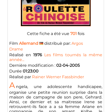
Cette fiche a été vue
701
fois
Film
Allemand
distribuè par:
Argos
Drame
Réalisé en
1976
Les films tournés la même
année...
Dernière modification :
02-04-2005
Durée
01:23:00
Réalisé par
Rainer Werner Fassbinder
A
ngela, une adolescente handicapee,
organise une petite reunion surprise dans la
maison de campagne de son pere, Gehrard.
Ainsi, ce dernier et sa maitresse Irene se
retrouvent-ils face a a sa femme Ariane en
compagnie de son amant Kolbe, le