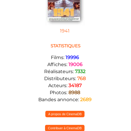
1941
STATISTIQUES
Films:
19996
Affiches:
19006
Réalisateurs:
7332
Distributeurs:
768
Acteurs:
34187
Photos:
8988
Bandes annonce:
2689
A propos de CinemaDB
Contribuer à CinemaDB