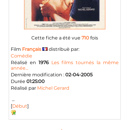
Cette fiche a été vue
710
fois
Film
Français
distribuè par:
Comédie
Réalisé en
1976
Les films tournés la même
année...
Dernière modification :
02-04-2005
Durée
01:25:00
Réalisé par
Michel Gerard
...
[
Début
]