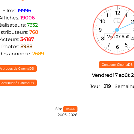
Films:
19996
Affiches:
19006
éalisateurs:
7332
istributeurs:
768
Acteurs:
34187
Photos:
8988
des annonce:
2689
Contacter CinemaDB
A propos de CinemaDB
Vendredi 7 août 
Contribuer à CinemaDB
Jour :
219
Semaine
Site
GDWeb
2003-2026