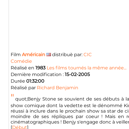
Film
Américain
distribuè par:
CIC
Comédie
Réalisé en
1983
Les films tournés la même année...
Dernière modification :
15-02-2005
Durée
01:32:00
Réalisé par
Richard Benjamin
"
quot;Benjy Stone se souvient de ses débuts à la 
show comique dont la vedette est le dénommé King K
réussi à inclure dans le prochain show sa star de c
moindre de ses répliques par coeur ! Mais en ré
cinématographiques ! Benjy s'engage donc à veiller su
[
Début
]