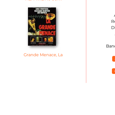
R
D
Ban
Grande Menace, La