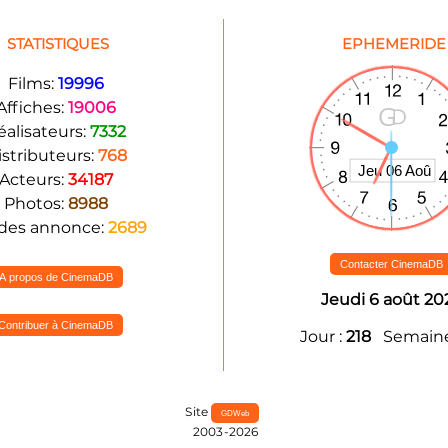
STATISTIQUES
EPHEMERIDE
Films:
19996
Affiches:
19006
éalisateurs:
7332
istributeurs:
768
Acteurs:
34187
Photos:
8988
des annonce:
2689
Contacter CinemaDB
A propos de CinemaDB
Jeudi 6 août 20
Contribuer à CinemaDB
Jour :
218
Semaine
Site
GDWeb
2003-2026