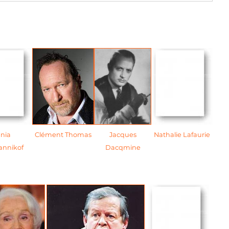
nia
Clément Thomas
Jacques
Nathalie Lafaurie
annikof
Dacqmine