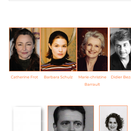
Catherine Frot
Barbara Schulz
Marie-christine
Didier Bez
Barrault