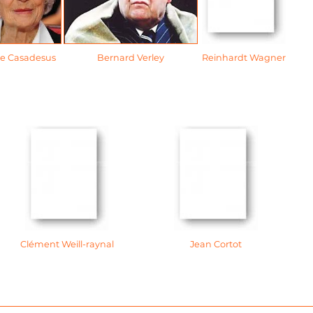
le Casadesus
Bernard Verley
Reinhardt Wagner
Clément Weill-raynal
Jean Cortot