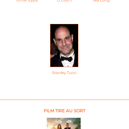
Omar Epps
Ll Cool J
Nia Long
Stanley Tucci
FILM TIRE AU SORT