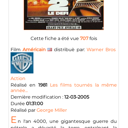
Cette fiche a été vue
707
fois
Film
Américain
distribuè par:
Warner Bros
Action
Réalisé en
1981
Les films tournés la même
année...
Dernière modification :
12-03-2005
Durée
01:31:00
Réalisé par
George Miller
E
n l'an 4000, une gigantesque guerre du
pétrole a dévasté la terre, entraînant la