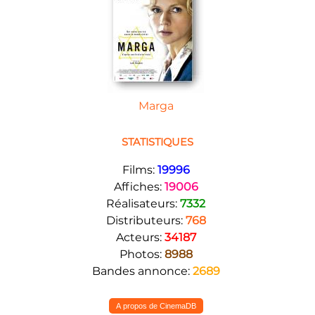
Marga
STATISTIQUES
Films:
19996
Affiches:
19006
Réalisateurs:
7332
Distributeurs:
768
Acteurs:
34187
Photos:
8988
Bandes annonce:
2689
A propos de CinemaDB