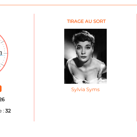
TIRAGE AU SORT
Sylvia Syms
26
 :
32