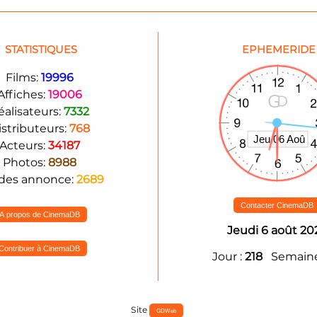
STATISTIQUES
EPHEMERIDE
Films:
19996
Affiches:
19006
éalisateurs:
7332
istributeurs:
768
Acteurs:
34187
Photos:
8988
des annonce:
2689
Contacter CinemaDB
A propos de CinemaDB
Jeudi 6 août 20
Contribuer à CinemaDB
Jour :
218
Semaine
Site
GDWeb