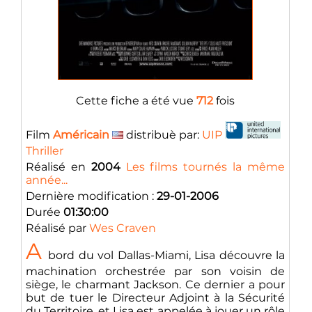
Cette fiche a été vue
712
fois
Film
Américain
distribuè par:
UIP
Thriller
Réalisé en
2004
Les films tournés la même
année...
Dernière modification :
29-01-2006
Durée
01:30:00
Réalisé par
Wes Craven
A
bord du vol Dallas-Miami, Lisa découvre la
machination orchestrée par son voisin de
siège, le charmant Jackson. Ce dernier a pour
but de tuer le Directeur Adjoint à la Sécurité
du Territoire, et Lisa est appelée à jouer un rôle