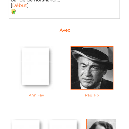
[
Début
]
Avec
Ann Fay
Paul Fix