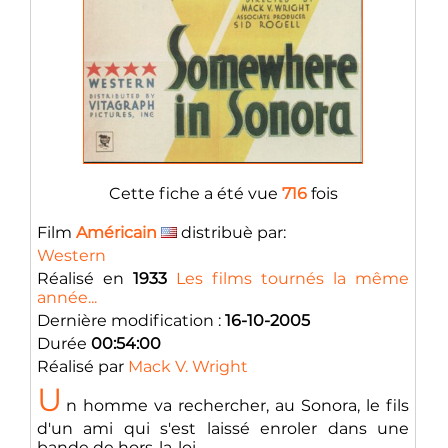
Cette fiche a été vue
716
fois
Film
Américain
distribuè par:
Western
Réalisé en
1933
Les films tournés la même
année...
Dernière modification :
16-10-2005
Durée
00:54:00
Réalisé par
Mack V. Wright
U
n homme va rechercher, au Sonora, le fils
d'un ami qui s'est laissé enroler dans une
bande de hors-la-loi....