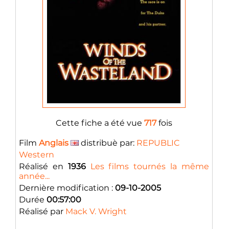
Cette fiche a été vue
717
fois
Film
Anglais
distribuè par:
REPUBLIC
Western
Réalisé en
1936
Les films tournés la même
année...
Dernière modification :
09-10-2005
Durée
00:57:00
Réalisé par
Mack V. Wright