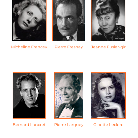
Micheline Francey
Pierre Fresnay
Jeanne Fusier-gir
Bernard Lancret
Pierre Larquey
Ginette Leclerc