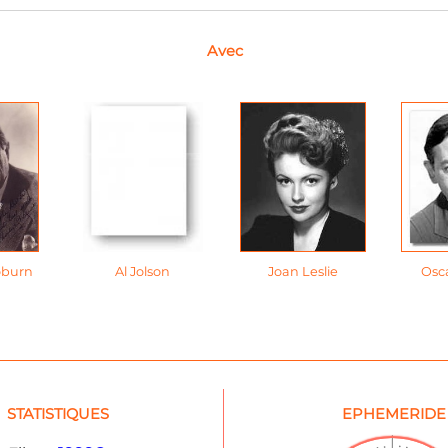
Avec
oburn
Al Jolson
Joan Leslie
Osc
STATISTIQUES
EPHEMERIDE