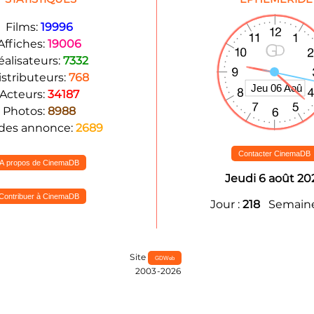
Films:
19996
Affiches:
19006
éalisateurs:
7332
istributeurs:
768
Acteurs:
34187
Photos:
8988
des annonce:
2689
Contacter CinemaDB
A propos de CinemaDB
Jeudi 6 août 20
Contribuer à CinemaDB
Jour :
218
Semaine
Site
GDWeb
2003-2026