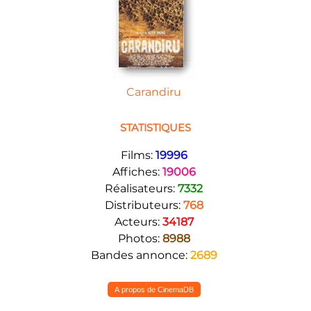
Carandiru
STATISTIQUES
Films:
19996
Affiches:
19006
Réalisateurs:
7332
Distributeurs:
768
Acteurs:
34187
Photos:
8988
Bandes annonce:
2689
A propos de CinemaDB