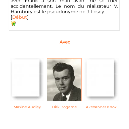
avec Frank à son mari avant de se tuer
accidentellement. Le nom du réalisateur V.
Hambury est le pseudonyme de J. Losey. ...
[
Début
]
Avec
Maxine Audley
Dirk Bogarde
Akexander Knox