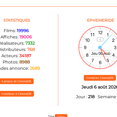
STATISTIQUES
EPHEMERIDE
Films:
19996
Affiches:
19006
éalisateurs:
7332
istributeurs:
768
Acteurs:
34187
Photos:
8988
des annonce:
2689
Contacter CinemaDB
A propos de CinemaDB
Jeudi 6 août 202
Contribuer à CinemaDB
Jour :
218
Semaine 
Site
GDWeb